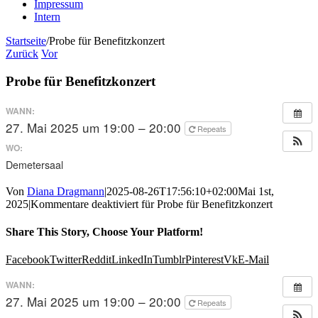
Impressum
Intern
Startseite
/
Probe für Benefitzkonzert
Zurück
Vor
Probe für Benefitzkonzert
WANN:
27. Mai 2025 um 19:00 – 20:00
Repeats
WO:
Demetersaal
Von
Diana Dragmann
|
2025-08-26T17:56:10+02:00
Mai 1st,
2025
|
Kommentare deaktiviert
für Probe für Benefitzkonzert
Share This Story, Choose Your Platform!
Facebook
Twitter
Reddit
LinkedIn
Tumblr
Pinterest
Vk
E-Mail
WANN:
27. Mai 2025 um 19:00 – 20:00
Repeats