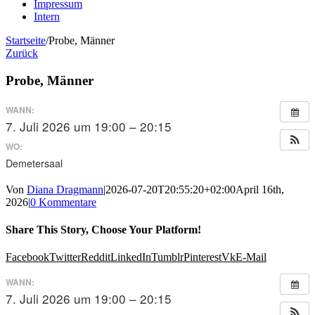
Impressum
Intern
Startseite
/
Probe, Männer
Zurück
Probe, Männer
WANN:
7. Juli 2026 um 19:00 – 20:15
WO:
Demetersaal
Von
Diana Dragmann
|
2026-07-20T20:55:20+02:00
April 16th,
2026
|
0 Kommentare
Share This Story, Choose Your Platform!
Facebook
Twitter
Reddit
LinkedIn
Tumblr
Pinterest
Vk
E-Mail
WANN:
7. Juli 2026 um 19:00 – 20:15